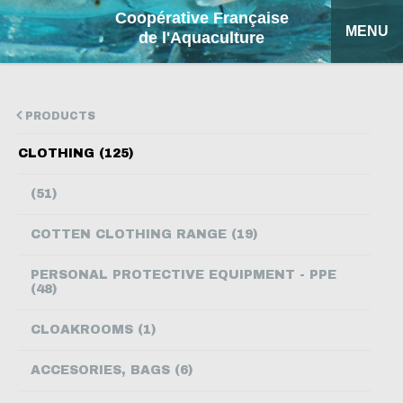
Coopérative Française
MENU
de l'Aquaculture
HOME
PRODUCTS
OUR PRODUCTS
CLOTHING (125)
FACTSHEETS
(51)
COFA
COTTEN CLOTHING RANGE (19)
MY QUOTATION
PERSONAL PROTECTIVE EQUIPMENT - PPE
(48)
SEARCH
CLOAKROOMS (1)
FRANÇAIS
ACCESORIES, BAGS (6)
ESPAÑOL