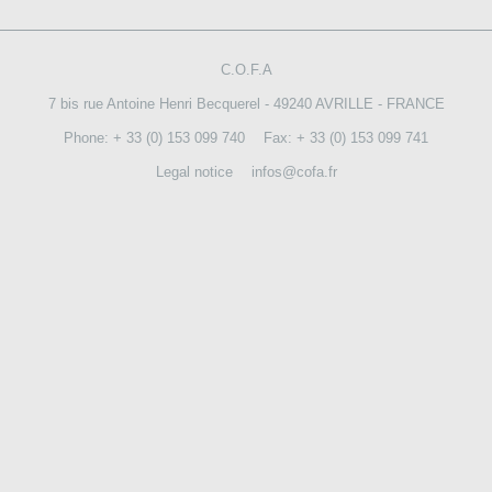
CONTACT US
C.O.F.A
7 bis rue Antoine Henri Becquerel - 49240 AVRILLE - FRANCE
Phone: + 33 (0) 153 099 740
Fax: + 33 (0) 153 099 741
Legal notice
infos@cofa.fr