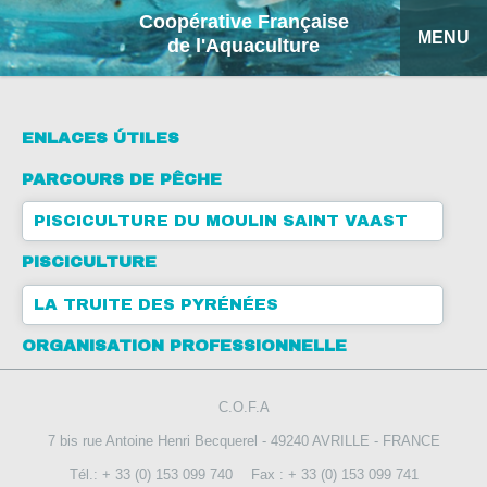
Coopérative Française
MENU
de l'Aquaculture
INICIO
ENLACES ÚTILES
PRODUCTOS
PARCOURS DE PÊCHE
FICHAS EXPLICATIVAS
PISCICULTURE DU MOULIN SAINT VAAST
COFA
PISCICULTURE
LA TRUITE DES PYRÉNÉES
MI COTIZACIÓN
ORGANISATION PROFESSIONNELLE
BUSCAR
C.O.F.A
FRANÇAIS
7 bis rue Antoine Henri Becquerel - 49240 AVRILLE - FRANCE
ENGLISH
Tél.: + 33 (0) 153 099 740
Fax : + 33 (0) 153 099 741