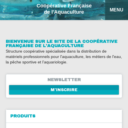
Coopérative Française
MENU
de l'Aquaculture
ACCUEIL
NOS PRODUITS
BIENVENUE SUR LE SITE DE LA COOPÉRATIVE
FRANÇAISE DE L'AQUACULTURE
Structure coopérative spécialisée dans la distribution de
FICHES EXPLICATIVES
matériels professionnels pour l'aquaculture, les métiers de l'eau,
la pêche sportive et l’aquariologie.
COFA
NEWSLETTER
MON DEVIS
M'INSCRIRE
RECHERCHE
ENGLISH
PRODUITS
ESPAÑOL