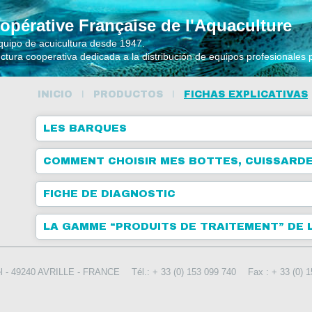
opérative Française de l'Aquaculture
quipo de acuicultura desde 1947.
uctura cooperativa dedicada a la distribución de equipos profesionales
INICIO
PRODUCTOS
FICHAS EXPLICATIVAS
LES BARQUES
COMMENT CHOISIR MES BOTTES, CUISSARDE
FICHE DE DIAGNOSTIC
LA GAMME “PRODUITS DE TRAITEMENT” DE LA
rel - 49240 AVRILLE - FRANCE
Tél.: + 33 (0) 153 099 740
Fax : + 33 (0) 