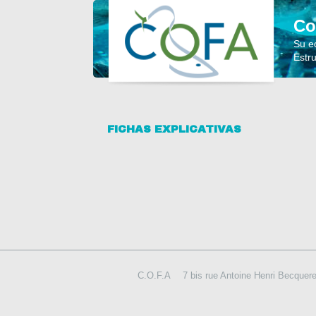
Co
Su e
Estr
FICHAS EXPLICATIVAS
C.O.F.A
7 bis rue Antoine Henri Becque