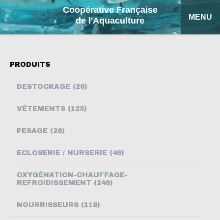
Coopérative Française
MENU
de l'Aquaculture
ACCUEIL
PRODUITS
NOS PRODUITS
DESTOCKAGE (26)
FICHES EXPLICATIVES
VÊTEMENTS (125)
COFA
PESAGE (26)
MON DEVIS
ECLOSERIE / NURSERIE (49)
RECHERCHE
OXYGÉNATION-CHAUFFAGE-
REFROIDISSEMENT (249)
ENGLISH
NOURRISSEURS (118)
ESPAÑOL