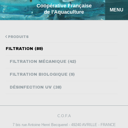
Coopérative Française
MENU
de l'Aquaculture
ACCUEIL
PRODUITS
NOS PRODUITS
FILTRATION (89)
FICHES EXPLICATIVES
FILTRATION MÉCANIQUE (42)
COFA
FILTRATION BIOLOGIQUE (9)
MON DEVIS
DÉSINFECTION UV (38)
RECHERCHE
ENGLISH
C.O.F.A
ESPAÑOL
7 bis rue Antoine Henri Becquerel - 49240 AVRILLE - FRANCE